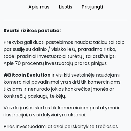
Apie mus
Liestis
Prisijungti
Svarbi rizikos pastaba:
Prekyba gali duoti pastebimos naudos; tačiau tai taip
pat susiję su dalinio / visiško lėšų praradimo rizika,
todėl pradiniai investuotojai turėtų į tai atsižvelgti.
Apie 70 procentų investuotojų praras pinigus.
#Bitcoin Evolution
ir visi kiti svetainėje naudojami
komerciniai pavadinimai yra skirti tik komerciniams
tikslams ir nenurodo jokios konkrečios įmonės ar
konkrečių paslaugų teikėjų.
Vaizdo įrašas skirtas tik komerciniam pristatymui ir
iliustracijai, o visi dalyviai yra aktoriai.
Prieš investuodami atidžiai perskaitykite trečiosios