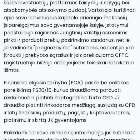
šalies investuotojų platformos taisyklių ir sąlygų bei
atsakomybės atsisakymo puslapį. Vartotojai turi žinoti
apie savo individualius kapitalo prieaugio mokesčių
įsipareigojimus savo gyvenamojoje šalyje. Įstatymui
prieštarauja raginimas Jungtinių Valstijų asmenims
pirkti ir parduoti prekių pasirinkimo sandorius, net jei
jie vadinami "prognozavimo" sutartimis, nebent jie yra
įtraukti į prekybos sąrašus ir jais prekiaujama CFTC
registruotoje biržoje arba jei jiems teisiškai netaikoma
išimtis.
Finansinio elgesio tarnyba (FCA) paskelbė politikos
pareiškimą PS20/10, kuriuo draudžiama parduoti,
reklamuoti ir platinti kriptografinio turto CFD. Ji
draudžia platinti rinkodaros medžiagą, susijusią su CFD
ir kitų finansinių produktų, pagrįstų kriptovaliutomis,
platinimu ir skirtą JK gyventojams
Palikdami čia savo asmeninę informaciją, jūs sutinkate