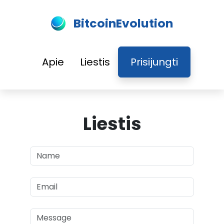
BitcoinEvolution
Apie
Liestis
Prisijungti
Liestis