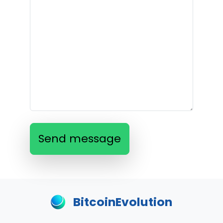
Send message
BitcoinEvolution